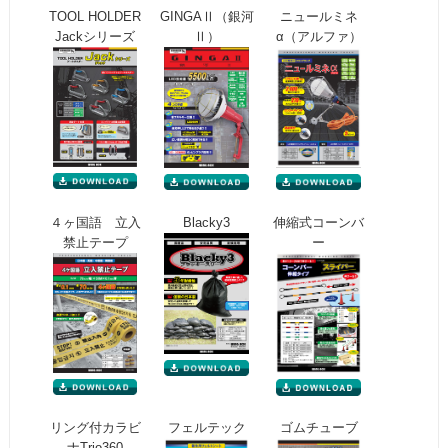
TOOL HOLDER
GINGAⅡ（銀河
ニュールミネ
Jackシリーズ
Ⅱ）
α（アルファ）
４ヶ国語 立入
Blacky3
伸縮式コーンバ
禁止テープ
ー
リング付カラビ
フェルテック
ゴムチューブ
ナTrio360