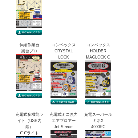
伸縮作業台
コンベックス
コンベックス
楽台プロ
CRYSTAL
HOLDER
LOCK
MAGLOCK G
充電式多機能ラ
充電式ミニ強力
充電スーパール
イト（USB内
エアブロアー
ミネX
蔵）
Jet Stream
4000RC
C.Cライト