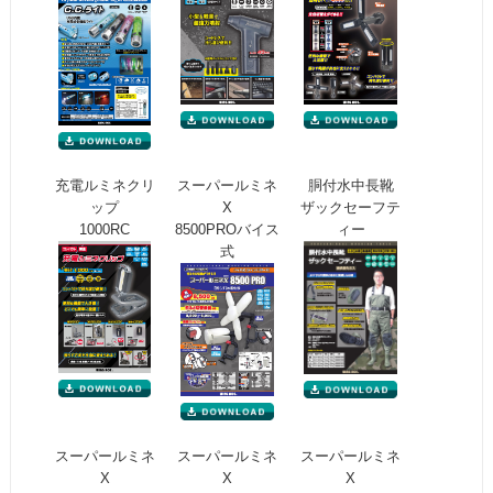
充電ルミネクリ
スーパールミネ
胴付水中長靴
ップ
X
ザックセーフテ
1000RC
8500PROバイス
ィー
式
スーパールミネ
スーパールミネ
スーパールミネ
X
X
X