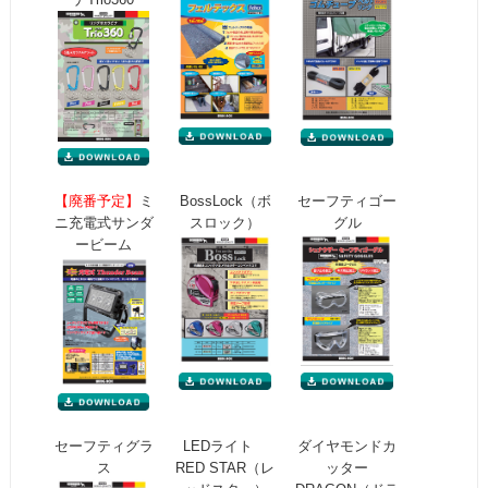
【廃番予定】
ミ
BossLock（ボ
セーフティゴー
ニ充電式サンダ
スロック）
グル
ービーム
セーフティグラ
LEDライト
ダイヤモンドカ
ス
RED STAR（レ
ッター