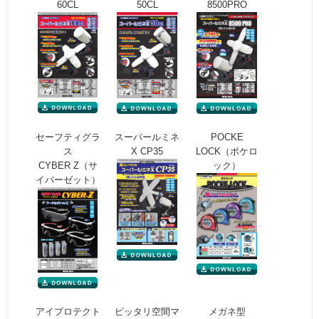
60CL
50CL
8500PRO
セーフティグラ
スーパールミネ
POCKE
ス
X CP35
LOCK（ポケロ
CYBER Z（サ
ック）
イバーゼット）
アイプロテクト
ピッタリ空間マ
メガネ型