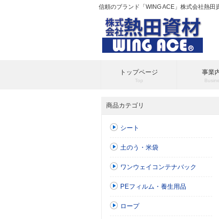
信頼のブランド「WING ACE」株式会社熱
トップページ
事業
Top
Busin
商品カテゴリ
シート
土のう・米袋
ワンウェイコンテナバック
PEフィルム・養生用品
ロープ