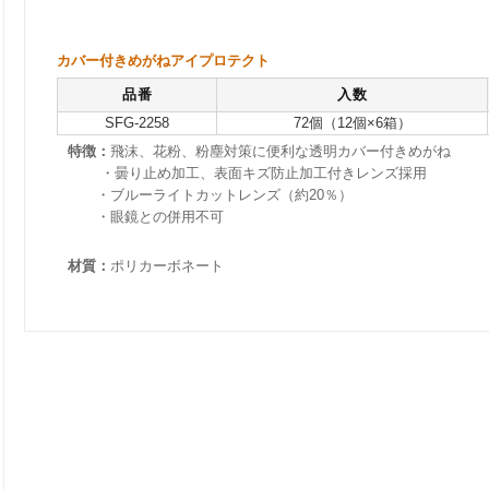
カバー付きめがねアイプロテクト
品番
入数
SFG-2258
72個（12個×6箱）
特徴：
飛沫、花粉、粉塵対策に便利な透明カバー付きめがね
・曇り止め加工、表面キズ防止加工付きレンズ採用
・ブルーライトカットレンズ（約20％）
・眼鏡との併用不可
材質：
ポリカーボネート