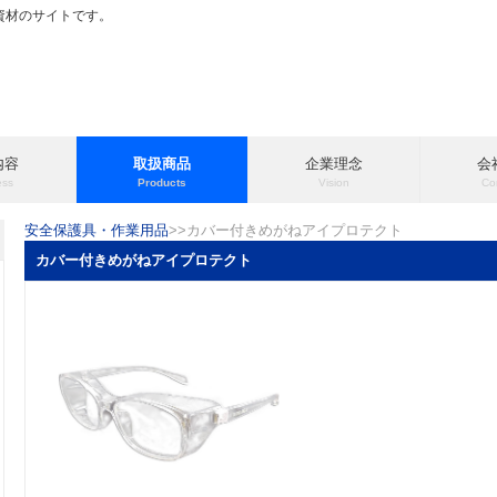
田資材のサイトです。
内容
取扱商品
企業理念
会
ess
Products
Vision
Co
安全保護具・作業用品
>>カバー付きめがねアイプロテクト
カバー付きめがねアイプロテクト