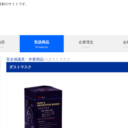
田資材のサイトです。
内容
取扱商品
企業理念
会
ess
Products
Vision
Co
安全保護具・作業用品
>>ダストマスク
ダストマスク