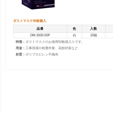
ダストマスク50枚箱入
品番
色
入数
DM-3500-50P
白
20箱
特徴：
ダストマスクのお徳用50枚箱入りです。
用途：
工事現場や粉塵作業、花粉対策など
材質：
ポリプロピレン不織布