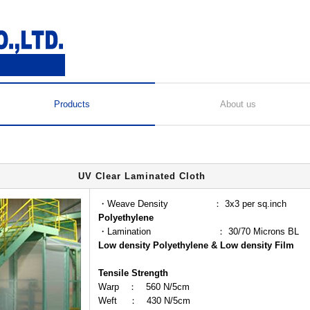
Products
About us
UV Clear Laminated Cloth
・Weave Density ： 3x3 per sq.inch
Polyethylene
・Lamination ： 30/70 Microns BL
Low density Polyethylene & Low density Film
Tensile Strength
Warp ： 560 N/5cm
Weft ： 430 N/5cm