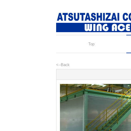
Top
<--Back