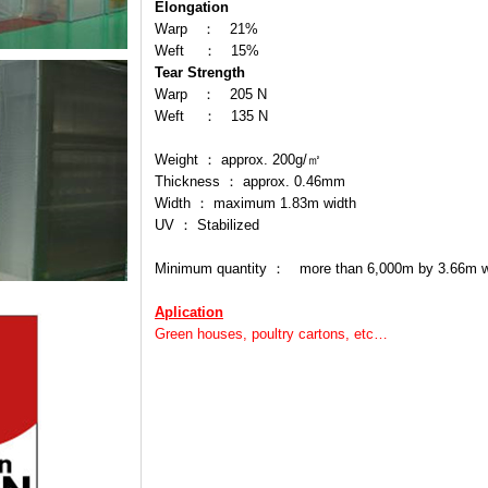
Elongation
Warp ： 21%
Weft ： 15%
Tear Strength
Warp ： 205 N
Weft ： 135 N
Weight ： approx. 200g/㎡
Thickness ： approx. 0.46mm
Width ： maximum 1.83m width
UV ： Stabilized
Minimum quantity ： more than 6,000m by 3.66m w
Aplication
Green houses, poultry cartons, etc…